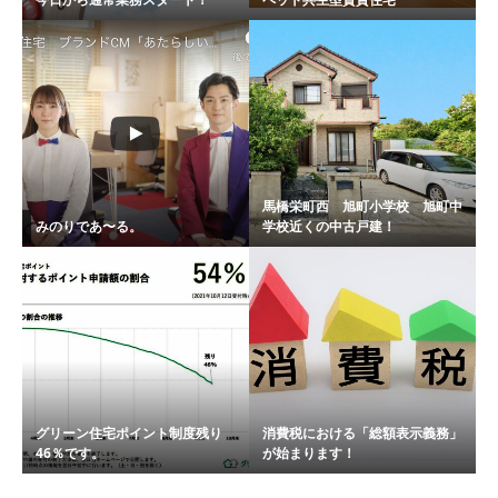
馬橋栄町西 旭町小学校 旭町中
みのりであ〜る。
学校近くの中古戸建！
グリーン住宅ポイント制度残り
消費税における「総額表示義務」
46％です。
が始まります！