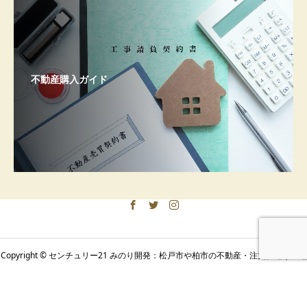
不動産購入ガイド
Copyright © センチュリー21 みのり開発：松戸市や柏市の不動産・注文住宅｜土地
みのり開発
アクセス
お問い合わせ
活用・相続のご相談 All Rights Reserved.