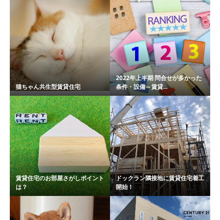
2022年上半期 問合せが多かった
猫ちゃん共生型賃貸住宅
条件・設備～賃貸...
賃貸住宅のお部屋さがしポイント
ドックラン隣接地に賃貸住宅着工
は？
開始！