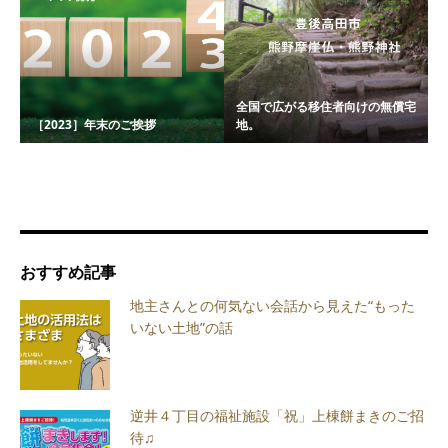
全国で広がる移住者向けの無償宅
［2023］年末のご挨拶
地。
おすすめ記事
地主さんとの何気ない会話から見えた“もった
いない土地”の話
逆井４丁目の福祉施設「祝」上棟餅まきのご招
待♫