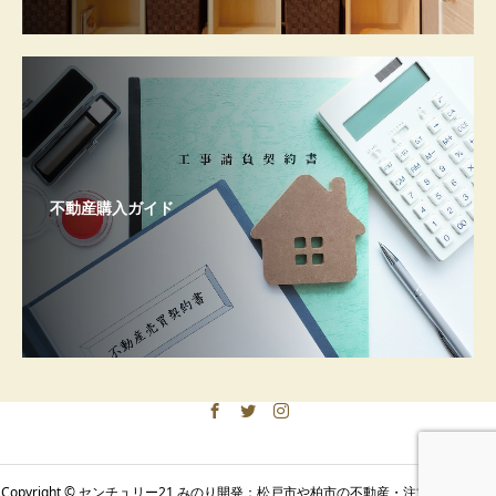
不動産購入ガイド
Copyright © センチュリー21 みのり開発：松戸市や柏市の不動産・注文住宅｜土地