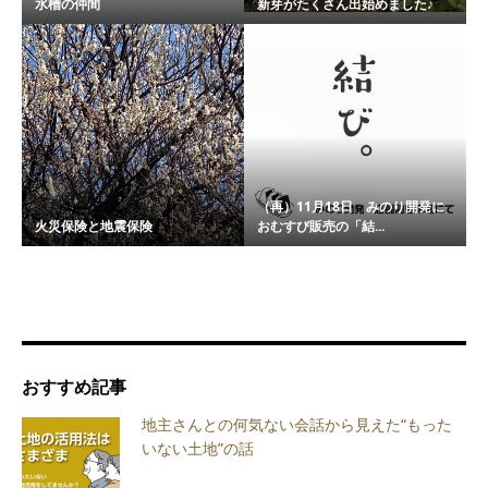
水槽の仲間
新芽がたくさん出始めました♪
（再）11月18日 みのり開発に
火災保険と地震保険
おむすび販売の「結...
おすすめ記事
地主さんとの何気ない会話から見えた“もった
いない土地”の話