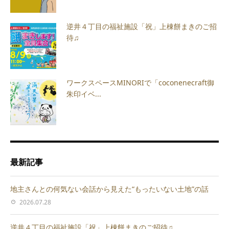
逆井４丁目の福祉施設「祝」上棟餅まきのご招
待♫
ワークスペースMINORIで「coconenecraft御
朱印イベ...
最新記事
地主さんとの何気ない会話から見えた“もったいない土地”の話
2026.07.28
逆井４丁目の福祉施設「祝」上棟餅まきのご招待♫