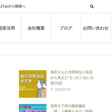
21みのり開発へ
資産活用
会社概要
ブログ
お問い合わせ
地主さんとの何気ない会話
から見えた“もったいない土
地”の話
2026.07.28
逆井４丁目の福祉施設
「祝」上棟餅まきのご招待