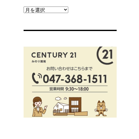
【ブ
ロ
グ
ア
ー
カ
イ
ブ】