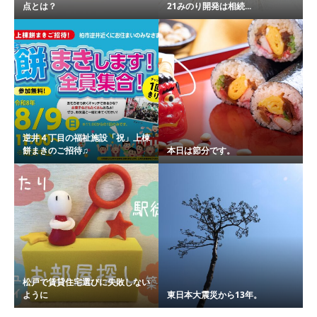
点とは？
21みのり開発は相続...
逆井４丁目の福祉施設「祝」上棟
餅まきのご招待♫
本日は節分です。
松戸で賃貸住宅選びに失敗しない
ように
東日本大震災から13年。