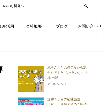
21みのり開発へ
資産活用
会社概要
ブログ
お問い合わせ
専
地主さんとの何気ない会話
から見えた“もったいない土
地”の話
2026.07.28
逆井４丁目の福祉施設
「祝」上棟餅まきのご招待