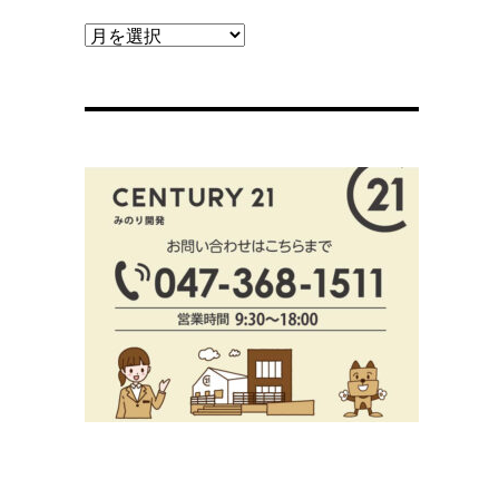
【ブ
ロ
グ
ア
ー
カ
イ
ブ】