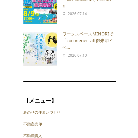
♫
2026.07.14
、
ワークスペースMINORIで
「coconenecraft御朱印イ
ベ...
2026.07.10
、
き
【メニュー】
みのりの住まいづくり
不動産売却
不動産購入