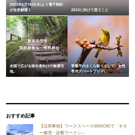
2022年5月18日(水)より電子契約
が全面解禁！
2023に向けて思うこと
全国で広がる移住者向けの無償宅
常盤平のさくら祭りそして、女性
地。
専用アパートプリマi...
おすすめ記事
【活用事例】ワークスペースMINORIで「ギタ
ー修理・診断ワークシ...