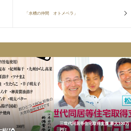
「水槽の仲間 オトメベラ」
三世代同居等住宅取得支援 最大100万
ー結び
円！