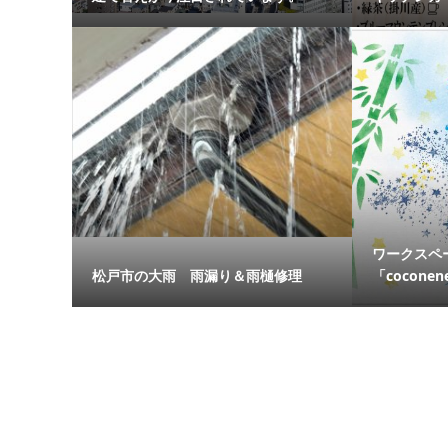
ワークスペー
松戸市の大雨 雨漏り＆雨樋修理
「coconenec