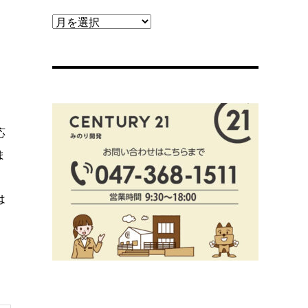
【ブ
ロ
グ
ア
ー
カ
イ
応
ブ】
ま
は
。