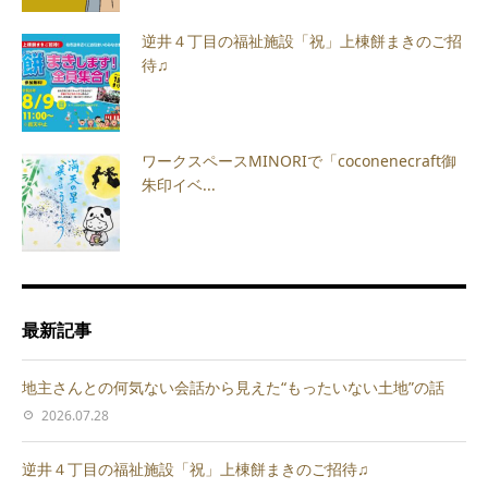
逆井４丁目の福祉施設「祝」上棟餅まきのご招
待♫
ワークスペースMINORIで「coconenecraft御
朱印イベ...
最新記事
地主さんとの何気ない会話から見えた“もったいない土地”の話
2026.07.28
逆井４丁目の福祉施設「祝」上棟餅まきのご招待♫