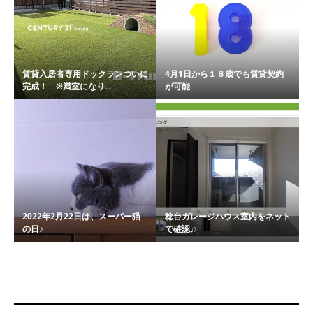
賃貸入居者専用ドックランついに
4月1日から１８歳でも賃貸契約
完成！ ※満室になり...
が可能
2022年2月22日は、スーパー猫
稔台ガレージハウス室内をネット
の日♪
で確認♫