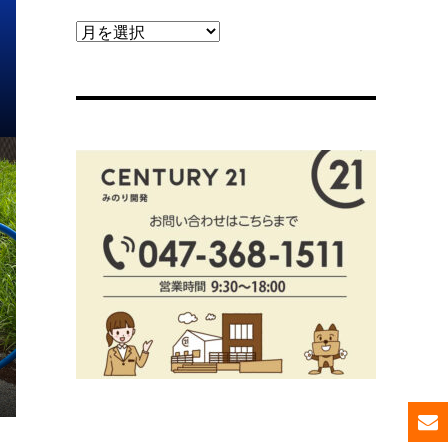
【ブ
ロ
グ
ア
ー
カ
イ
ブ】