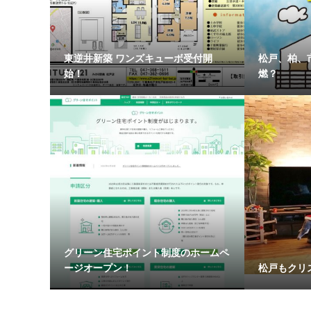
東逆井新築 ワンズキューボ受付開
松戸、柏、
始！
燃？
グリーン住宅ポイント制度のホームペ
ージオープン！
松戸もクリ