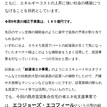
ともに、エネルギーコストの上昇に強い社会の構築につ
なげることを目的としています。
令和5年度の補正予算案は、１８５億円です。
先日のサッシ交換の補助金のように途中で追加の予算が割り当て
られるのか？
いずれにせよ、そろそろ賃貸アパートの給湯器が古くて気になっ
ていたオーナー様はこのような補助金をうまく活用して、賃貸事
業を行なっていくのも、一つの方法かと思います。
以前あった
「給湯省エネ事業」
のようにエコキュートやエネファ
ームなどの比較的大型の給湯器の設置への補助でしたので、戸建
や大規模なマンションなどは良かったですが、設置面積の限られ
る賃貸アパート等では活用しづらいものでした。
でも、今回の
既存賃貸集合住宅の省エネ化支援事業で
エコジョーズ・エコフィール
は、
という小型の給