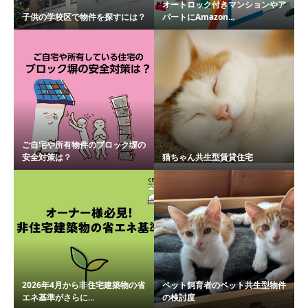
オートロック付きマンションやア
子供の学校区で物件を探すには？
パートにAmazon...
ご自宅や所有物件のブロック塀の
安全対策は？
猫ちゃん共生型賃貸住宅
2026年4月から非住宅建築物の省
ペット飼育者のペット共生型物件
エネ基準がさらに...
の検討度