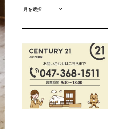
【ブ
ロ
グ
ア
ー
カ
イ
ブ】