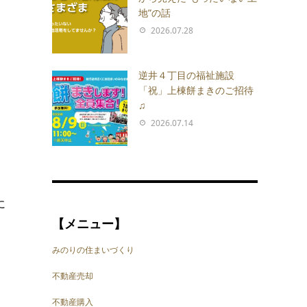
地”の話
2026.07.28
逆井４丁目の福祉施設
「祝」上棟餅まきのご招待
♫
2026.07.14
に
【メニュー】
みのりの住まいづくり
不動産売却
不動産購入