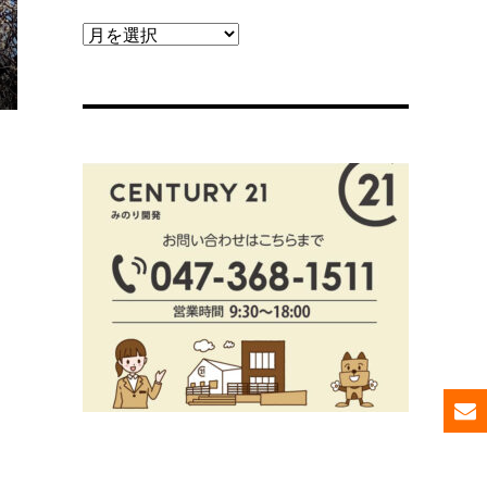
【ブ
ロ
グ
ア
ー
カ
イ
ブ】