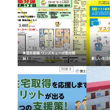
東逆井新築 ワンズキューボ受付開
始！
新しい生活