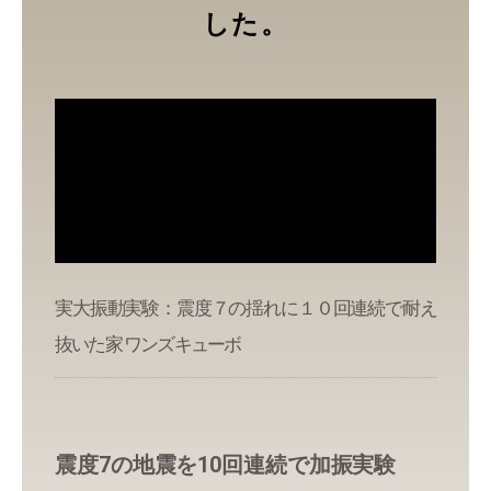
した。
実大振動実験：震度７の揺れに１０回連続で耐え
抜いた家 ワンズキューボ
震度7の地震を10回連続で加振実験