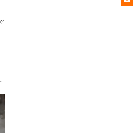
が
。
。