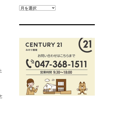
【ブ
ロ
グ
ア
ー
カ
ま
イ
ブ】
土
と