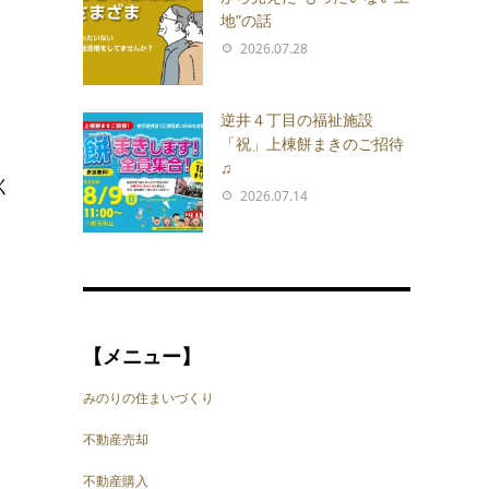
地”の話
2026.07.28
逆井４丁目の福祉施設
「祝」上棟餅まきのご招待
♫
く
2026.07.14
【メニュー】
みのりの住まいづくり
不動産売却
不動産購入