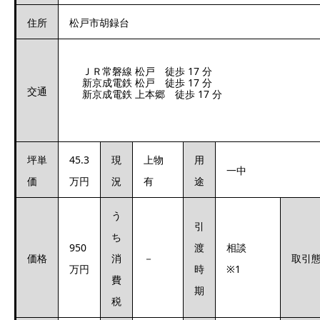
住所
松戸市胡録台
ＪＲ常磐線 松戸 徒歩 17 分
新京成電鉄 松戸 徒歩 17 分
交通
新京成電鉄 上本郷 徒歩 17 分
坪単
45.3
現
上物
用
一中
価
万円
況
有
途
う
引
ち
950
渡
相談
価格
消
－
取引
万円
時
※1
費
期
税