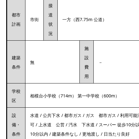
接
都市
道
市街
一方（西7.75m 公道）
計画
状
況
施
建築
設
無
－
条件
費
用
学校
相模台小学校（714m） 第一中学校（600m）
区
設
水道 / 公共下水 / 都市ガス / ガス 都市ガス / 利用
備・
可 / 上水道 公営 / 汚水 下水道 / スーパー 徒歩10分以
条件
10分以内 / 建築条件なし / 更地渡し / 日当たり良好