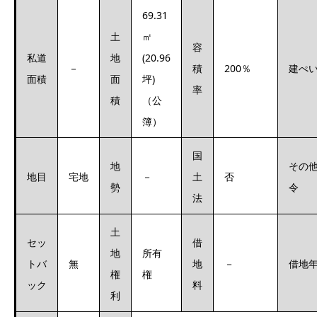
69.31
土
㎡
容
私道
地
(20.96
－
積
200％
建ぺ
面積
面
坪)
率
積
（公
簿）
国
地
その
地目
宅地
－
土
否
勢
令
法
土
セッ
借
地
所有
トバ
無
地
－
借地
権
権
ック
料
利