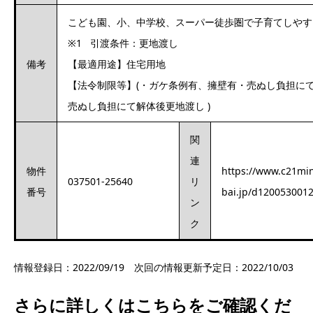
こども園、小、中学校、スーパー徒歩圏で子育てしやす
※1 引渡条件：更地渡し
備考
【最適用途】住宅用地
【法令制限等】(・ガケ条例有、擁壁有・売ぬし負担に
売ぬし負担にて解体後更地渡し )
関
連
物件
https://www.c21min
037501-25640
リ
番号
bai.jp/d120053001
ン
ク
情報登録日：2022/09/19 次回の情報更新予定日：2022/10/03
さらに詳しくはこちらをご確認くだ