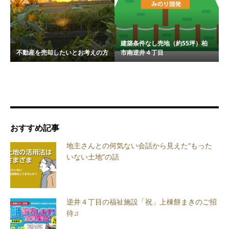
建築条件なし売地（約55坪）柏
不動産を売却したいとお考えの方
市南逆井４丁目
おすすめ記事
地主さんとの何気ない会話から見えた“もった
いない土地”の話
逆井４丁目の福祉施設「祝」上棟餅まきのご招
待♫