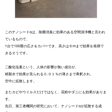
このナノシードαは、除菌消臭に効果のある空間清浄機と言われ
ているもので、
1台で100畳の広さをカバーでき、高さは６mまで効果を発揮で
きるそうです。
二酸化塩素という、人体の影響が無い成分が、
精製水で効果が見られる０.０１％の薄さまで希釈され、
空中に拡散します。
またカビやウイルスだけではなく、花粉やダニにも効果がありま
す。
先日、第三者機関の研究において、ナノシードαが拡散する成