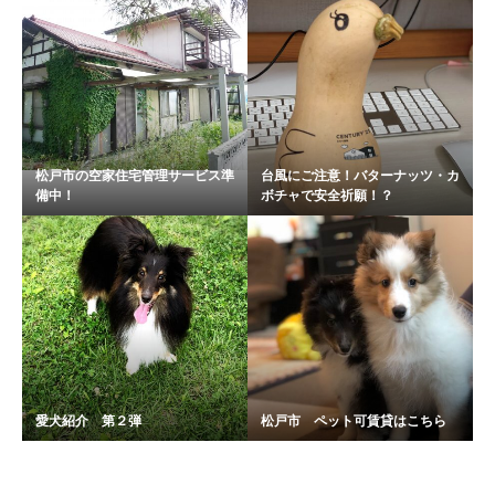
松戸市の空家住宅管理サービス準
台風にご注意！バターナッツ・カ
備中！
ボチャで安全祈願！？
愛犬紹介 第２弾
松戸市 ペット可賃貸はこちら